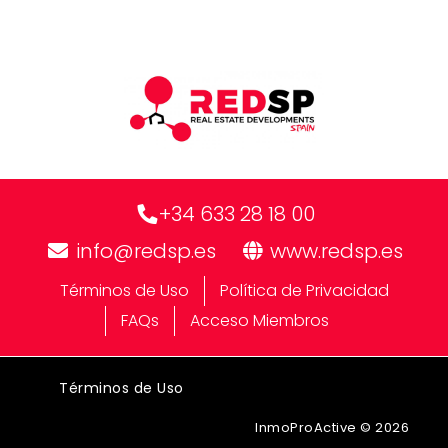
+34 633 28 18 00
info@redsp.es
www.redsp.es
Términos de Uso
Política de Privacidad
FAQs
Acceso Miembros
Términos de Uso
InmoProActive © 2026